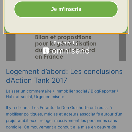
Logement
d’abord:
Je m'inscris
Les
conclusions
d’Action
Tank
2017
Logement d’abord: Les conclusions
d’Action Tank 2017
Laisser un commentaire
/
Immobilier social
/
BlogReporter
/
Habitat social
,
Urgence misère
Il y a dix ans, Les Enfants de Don Quichotte ont réussi à
mobiliser politiques, médias et acteurs associatifs autour d’un
projet ambitieux : reloger massivement les personnes sans
domicile. Ce mouvement a conduit à la mise en oeuvre de