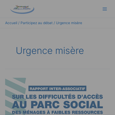
Aller
Main
au
Men
contenu
Accueil
Participez au débat
Urgence misère
Urgence misère
Flash
réalité:
La
pauvreté,
facteur
d’un
moindre