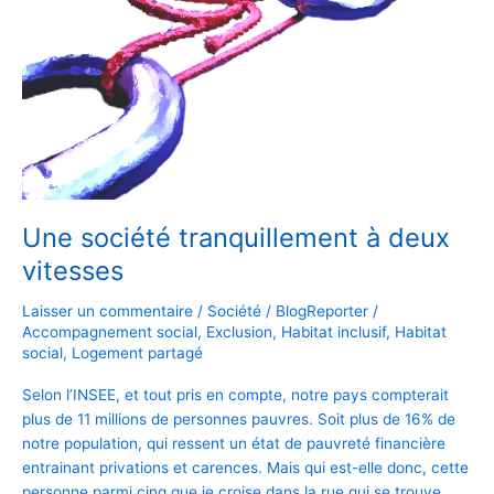
deux
vitesses
Une société tranquillement à deux
vitesses
Laisser un commentaire
/
Société
/
BlogReporter
/
Accompagnement social
,
Exclusion
,
Habitat inclusif
,
Habitat
social
,
Logement partagé
Selon l’INSEE, et tout pris en compte, notre pays compterait
plus de 11 millions de personnes pauvres. Soit plus de 16% de
notre population, qui ressent un état de pauvreté financière
entrainant privations et carences. Mais qui est-elle donc, cette
personne parmi cinq que je croise dans la rue qui se trouve