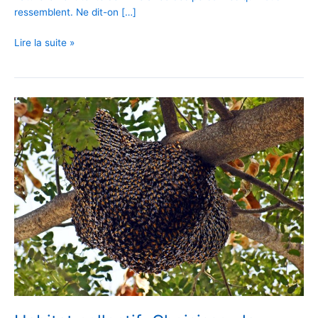
ressemblent. Ne dit-on […]
Lire la suite »
Habitat
collectif:
Choisissez
la
forme
qui
vous
va
!