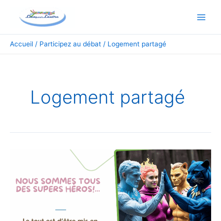
Aller
Main
au
Men
contenu
Accueil
Participez au débat
Logement partagé
Logement partagé
Un
pour
tous,
tous
pour
un
!