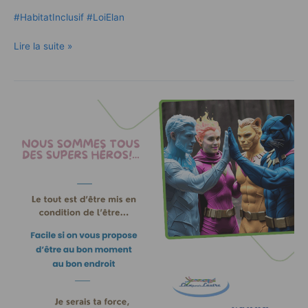
#HabitatInclusif #LoiElan
Lire la suite »
Un
pour
tous,
tous
pour
un
!
Mais
tous
différents…