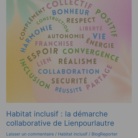
la
démarche
collaborative
de
Lienpourlautre
Habitat inclusif : la démarche
collaborative de Lienpourlautre
Laisser un commentaire
/
Habitat inclusif
/
BlogReporter