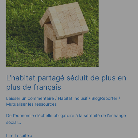
partagé
séduit
de
plus
en
plus
de
français
L’habitat partagé séduit de plus en
plus de français
Laisser un commentaire
/
Habitat inclusif
/
BlogReporter
/
Mutualiser les ressources
De l’économie d’échelle obligatoire à la sérénité de l’échange
social…
Lire la suite »