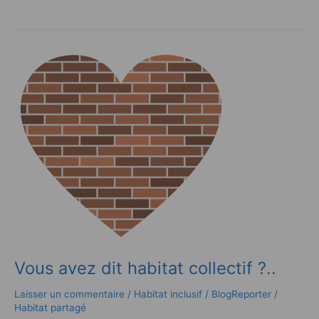
Vous
avez
dit
habitat
collectif
?..
Vous avez dit habitat collectif ?..
Laisser un commentaire
/
Habitat inclusif
/
BlogReporter
/
Habitat partagé