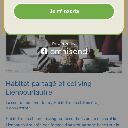
partagé
et
Je m'inscris
coliving
Lienpourlautre
Habitat partagé et coliving
Lienpourlautre
Laisser un commentaire
/
Habitat inclusif
,
Société
/
BlogReporter
Habitat inclusif : un coliving fondé sur la diversité des profils
Lienpourlautre créé des formes d’habitat partagé basés sur la